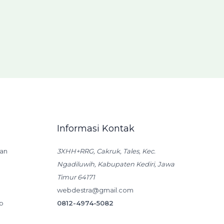
Informasi Kontak
an
3XHH+RRG, Cakruk, Tales, Kec.
Ngadiluwih, Kabupaten Kediri, Jawa
Timur 64171
webdestra@gmail.com
p
0812-4974-5082