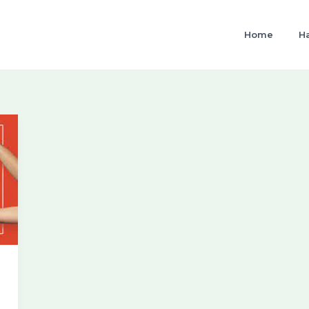
Home
H