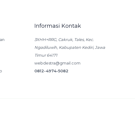
Informasi Kontak
an
3XHH+RRG, Cakruk, Tales, Kec.
Ngadiluwih, Kabupaten Kediri, Jawa
Timur 64171
webdestra@gmail.com
p
0812-4974-5082