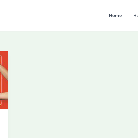
Home
H