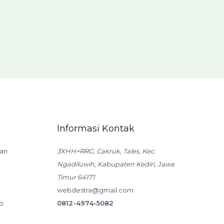
Informasi Kontak
an
3XHH+RRG, Cakruk, Tales, Kec.
Ngadiluwih, Kabupaten Kediri, Jawa
Timur 64171
webdestra@gmail.com
p
0812-4974-5082